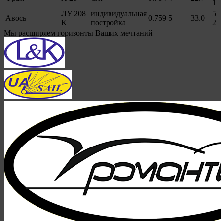
1.
ЛУ 208
индивидуальная
5
Авось
0.759
5
33.0
К
постройка
2.
Мы расширяем горизонты Ваших мечтаний