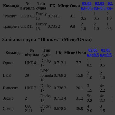
№
Тип
02.05
02.05
02.
Команда
ГБ
Місце
Очки
вітрила
судна
кд=0.5
кд=0.5
кд=0
Ducky
1
1
2
"Росич"
UKR 05
0.744
1
9.1
15
0.5
0.5
1.0
Ducky
2
2
1
Трайдент
UKR11
0.735
2
9.8
15
1.0
1.0
0.5
Залікова група "10 кв.м." (Місце/Очки)
№
Тип
02.05
02.05
Команда
ГБ
Місце
Очки
вітрила
судна
кд=0.5
кд=0.5
к
Ducky
1
1
2
Орион
UKR41
0.712
1
7.7
17
0.5
0.5
1
L&K
2
2
1
L&K
29
formula
0.768
2
15.8
1.0
1.0
0
10
Ducky
3
4
3
½
Винсент
UKR71
0.738
3
20.1
17
1.5
2.2
1
Ducky
5
4
4
½
½
Зефир
Z
0.713
4
31.2
17
2.8
2.2
2
UA
Ducky
4
3
7
Солар
0.678
5
36.9
2111
17
2.0
1.5
3