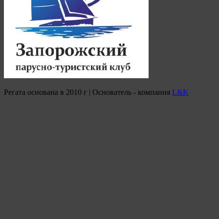
Регата основана в 2010 г | Основатель - компания
L&K