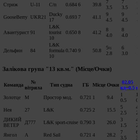
7
7
8
Стриж
U-11
С/п
0.684
6
39.8
3.5
3.5
4
Ducky
9
9
9
GooseBerry
UKR21
0.693
7
41.1
17
4.5
4.5
4
L&K
8
8
5
Авантурист
91
tourist
0.650
8
41.2
4.0
4.0
2
10
L&K
5
6
6
½
Дельфин
84
formula
0.740
9
50.8
2.8
3.0
3
10
Залікова група "13 кв.м." (Місце/Очки)
№
02.05
0
Команда
Тип судна
ГБ
Місце
Очки
вітрила
кд=0.5
к
1
1
Золотце
M
Простор мод.
0.721
1
9.4
0.5
0
5
4
Нея
27
L&K
0.725
2
15.5
2.5
2
ДИКИЙ
3
4
Д777
L&K sport-cruise
0.790
3
26.0
ВЕТЕР
1.5
2
7
6
Янгол
А
Red Sail
0.721
4
28.2
3.5
3