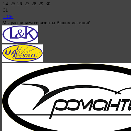
24
25
26
27
28
29
30
31
« Січ
Мы расширяем горизонты Ваших мечтаний