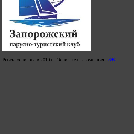
Регата основана в 2010 г | Основатель - компания
L&K