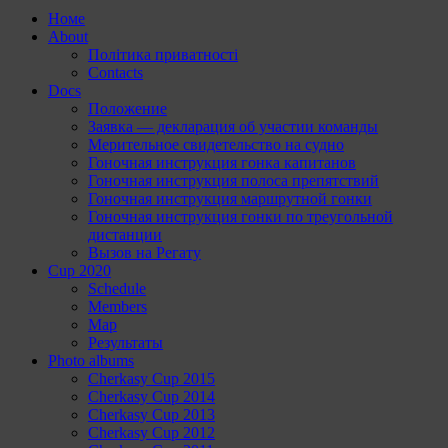
Номе
About
Політика приватності
Contacts
Docs
Положение
Заявка — декларация об участии команды
Мерительное свидетельство на судно
Гоночная инструкция гонка капитанов
Гоночная инструкция полоса препятствий
Гоночная инструкция маршрутной гонки
Гоночная инструкция гонки по треугольной
дистанции
Вызов на Регату
Cup 2020
Schedule
Members
Map
Результаты
Photo albums
Cherkasy Cup 2015
Cherkasy Cup 2014
Cherkasy Cup 2013
Cherkasy Cup 2012