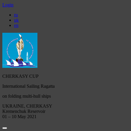
Login
ru
uk
en
CHERKASY CUP
International Sailing Ragatta
on folding multi-hull ships
UKRAINE, CHERKASY
Kremenchuk Reservoir
01 – 10 May 2021