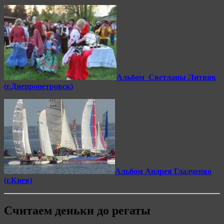
Альбом Светланы Литвяк
(г.Днепропетровск)
Альбом Андрея Гладченко
(г.Киев)
Считаем деньки до регаты