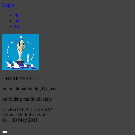
Login
ru
uk
en
CHERKASY CUP
International Sailing Ragatta
on folding multi-hull ships
UKRAINE, CHERKASY
Kremenchuk Reservoir
01 – 10 May 2021