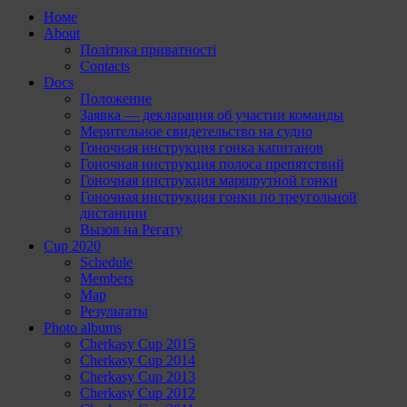
Номе
About
Політика приватності
Contacts
Docs
Положение
Заявка — декларация об участии команды
Мерительное свидетельство на судно
Гоночная инструкция гонка капитанов
Гоночная инструкция полоса препятствий
Гоночная инструкция маршрутной гонки
Гоночная инструкция гонки по треугольной
дистанции
Вызов на Регату
Cup 2020
Schedule
Members
Map
Результаты
Photo albums
Cherkasy Cup 2015
Cherkasy Cup 2014
Cherkasy Cup 2013
Cherkasy Cup 2012