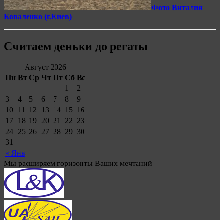
Фото Виталия
Коваленко (г.Киев)
Считаем деньки до регаты
Август 2026
Пн
Вт
Ср
Чт
Пт
Сб
Вс
1
2
3
4
5
6
7
8
9
10
11
12
13
14
15
16
17
18
19
20
21
22
23
24
25
26
27
28
29
30
31
« Янв
Мы расширяем горизонты Ваших мечтаний