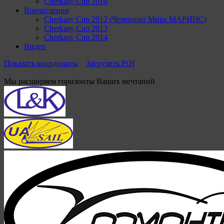
Cherkasy Cup 2010
Впечатления
Cherkasy Cup 2012 (Чемпинат Мира МАРИНС)
Cherkasy Cup 2013
Cherkasy Cup 2014
Видео
Показать координаты
Загрузить POI
Мы расширяем горизонты Ваших мечтаний