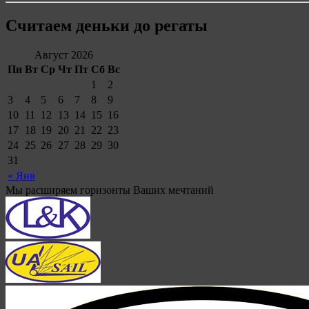
Считаем деньки до регаты
Август 2026
Пн
Вт
Ср
Чт
Пт
Сб
Вс
1
2
3
4
5
6
7
8
9
10
11
12
13
14
15
16
17
18
19
20
21
22
23
24
25
26
27
28
29
30
31
« Янв
Мы расширяем горизонты Ваших мечтаний