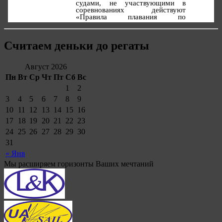
Считаем деньки до регаты
Август 2026
Пн
Вт
Ср
Чт
Пт
Сб
Вс
1
2
3
4
5
6
7
8
9
10
11
12
13
14
15
16
17
18
19
20
21
22
23
24
25
26
27
28
29
30
31
« Янв
Мы расширяем горизонты Ваших мечтаний